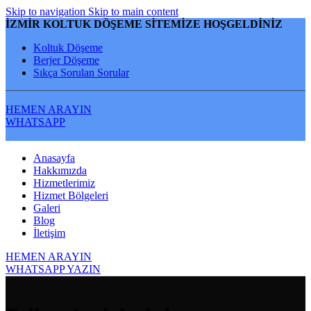
Skip to navigation
Skip to main content
İZMİR KOLTUK DÖŞEME SİTEMİZE HOŞGELDİNİZ
Koltuk Döşeme
Berjer Döşeme
Sıkça Sorulan Sorular
HEMEN ARAYIN
WHATSAPP
Anasayfa
Hakkımızda
Hizmetlerimiz
Hizmet Bölgeleri
Galeri
Blog
İletişim
HEMEN ARAYIN
WHATSAPP YAZIN