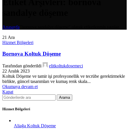
Etiket Arşivleri: bornova
sandalye döşeme
Anasayfa
"bornova sandalye döşeme" olarak etiketlenmiş yazılar
21
Ara
Hizmet Bölgeleri
Bornova Koltuk Döşeme
Tarafından gönderildi
elitkoltukdosemeci
22 Aralık 2023
Koltuk Döşeme ve tamir işi profesyonellik ve tecrübe gerektirmekle
birlikte, güncel tasarımları ve kumaş renk skala...
Okumaya devam et
Kapat
Arama
Hizmet Bölgeleri
Aliağa Koltuk Döşeme