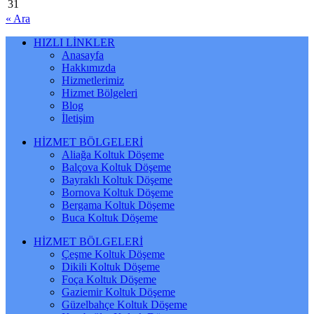
31
« Ara
HIZLI LİNKLER
Anasayfa
Hakkımızda
Hizmetlerimiz
Hizmet Bölgeleri
Blog
İletişim
HİZMET BÖLGELERİ
Aliağa Koltuk Döşeme
Balçova Koltuk Döşeme
Bayraklı Koltuk Döşeme
Bornova Koltuk Döşeme
Bergama Koltuk Döşeme
Buca Koltuk Döşeme
HİZMET BÖLGELERİ
Çeşme Koltuk Döşeme
Dikili Koltuk Döşeme
Foça Koltuk Döşeme
Gaziemir Koltuk Döşeme
Güzelbahçe Koltuk Döşeme