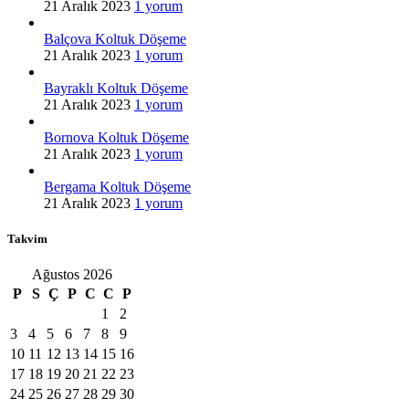
21 Aralık 2023
1 yorum
Balçova Koltuk Döşeme
21 Aralık 2023
1 yorum
Bayraklı Koltuk Döşeme
21 Aralık 2023
1 yorum
Bornova Koltuk Döşeme
21 Aralık 2023
1 yorum
Bergama Koltuk Döşeme
21 Aralık 2023
1 yorum
Takvim
Ağustos 2026
P
S
Ç
P
C
C
P
1
2
3
4
5
6
7
8
9
10
11
12
13
14
15
16
17
18
19
20
21
22
23
24
25
26
27
28
29
30