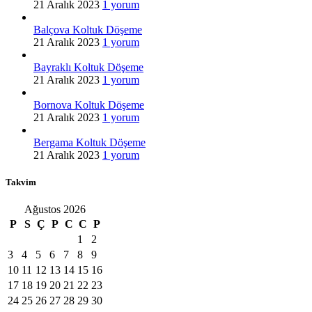
21 Aralık 2023
1 yorum
Balçova Koltuk Döşeme
21 Aralık 2023
1 yorum
Bayraklı Koltuk Döşeme
21 Aralık 2023
1 yorum
Bornova Koltuk Döşeme
21 Aralık 2023
1 yorum
Bergama Koltuk Döşeme
21 Aralık 2023
1 yorum
Takvim
Ağustos 2026
P
S
Ç
P
C
C
P
1
2
3
4
5
6
7
8
9
10
11
12
13
14
15
16
17
18
19
20
21
22
23
24
25
26
27
28
29
30