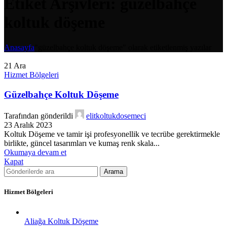
Etiket Arşivleri: güzelbahçe
koltuk döşeme
Anasayfa
"güzelbahçe koltuk döşeme" olarak etiketlenmiş yazılar
21
Ara
Hizmet Bölgeleri
Güzelbahçe Koltuk Döşeme
Tarafından gönderildi
elitkoltukdosemeci
23 Aralık 2023
Koltuk Döşeme ve tamir işi profesyonellik ve tecrübe gerektirmekle
birlikte, güncel tasarımları ve kumaş renk skala...
Okumaya devam et
Kapat
Arama
Hizmet Bölgeleri
Aliağa Koltuk Döşeme