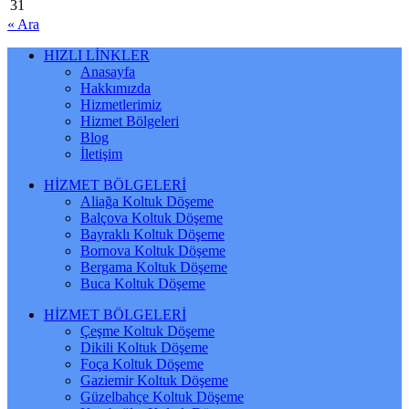
31
« Ara
HIZLI LİNKLER
Anasayfa
Hakkımızda
Hizmetlerimiz
Hizmet Bölgeleri
Blog
İletişim
HİZMET BÖLGELERİ
Aliağa Koltuk Döşeme
Balçova Koltuk Döşeme
Bayraklı Koltuk Döşeme
Bornova Koltuk Döşeme
Bergama Koltuk Döşeme
Buca Koltuk Döşeme
HİZMET BÖLGELERİ
Çeşme Koltuk Döşeme
Dikili Koltuk Döşeme
Foça Koltuk Döşeme
Gaziemir Koltuk Döşeme
Güzelbahçe Koltuk Döşeme