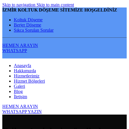
Skip to navigation
Skip to main content
İZMİR KOLTUK DÖŞEME SİTEMİZE HOŞGELDİNİZ
Koltuk Döşeme
Berjer Döşeme
Sıkça Sorulan Sorular
HEMEN ARAYIN
WHATSAPP
Anasayfa
Hakkımızda
Hizmetlerimiz
Hizmet Bölgeleri
Galeri
Blog
İletişim
HEMEN ARAYIN
WHATSAPP YAZIN